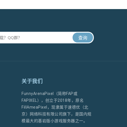
关于我们
FunnyArenaPixel（简称FAP或
FAPIXEL），创立于2018年，原名
FillAmeaPixel，现隶属于速德优（北
京）网络科技有限公司旗下，是国内规
：
模最大的基岩版小游戏服务器之一。