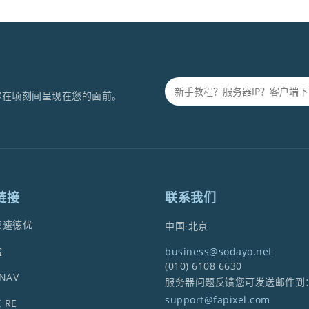
容在顷刻间呈现在您的面前。
链接
联系我们
京速徳优
中国·北京
盒
business@sodayo.net
(010) 6108 6630
NAV
服务器问题反馈您可发送邮件到
support@fapixel.com
 RE